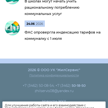
В школах могут начать учить
рациональному потреблению
коммунальных услуг
24.06
2026
ФАС опровергла индексацию тарифов на
коммуналку с 1 июля
2026 © ООО УК "ЖилСервис"
Политика конфиденциальности
+7 (3462) 50-08-54; +7 (3462)
50-18-50
zhilservis08@yandex.ru
Новости ЖКХ
Для улучшения работы сайта и его взаимодействия с
Новости компании