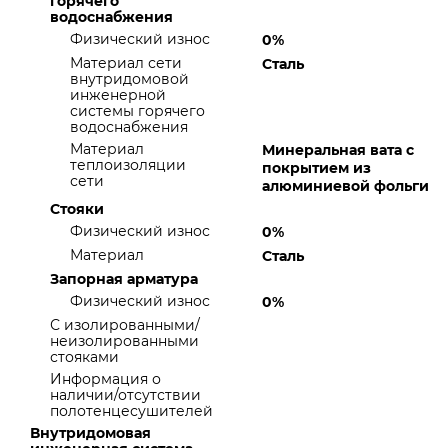
горячего
водоснабжения
Физический износ
0%
Материал сети
Сталь
внутридомовой
инженерной
системы горячего
водоснабжения
Материал
Минеральная вата с
теплоизоляции
покрытием из
сети
алюминиевой фольги
Стояки
Физический износ
0%
Материал
Сталь
Запорная арматура
Физический износ
0%
С изолированными/
неизолированными
стояками
Информация о
наличии/отсутствии
полотенцесушителей
Внутридомовая