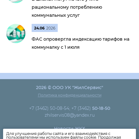
рациональному потреблению
коммунальных услуг
24.06
2026
ФАС опровергла индексацию тарифов на
коммуналку с 1 июля
2026 © ООО УК "ЖилСервис"
Политика конфиденциальности
+7 (3462) 50-08-54; +7 (3462)
50-18-50
zhilservis08@yandex.ru
Новости ЖКХ
Для улучшения работы сайта и его взаимодействия с
Новости компании
пользователями мы используем файлы cookie. Продолжая