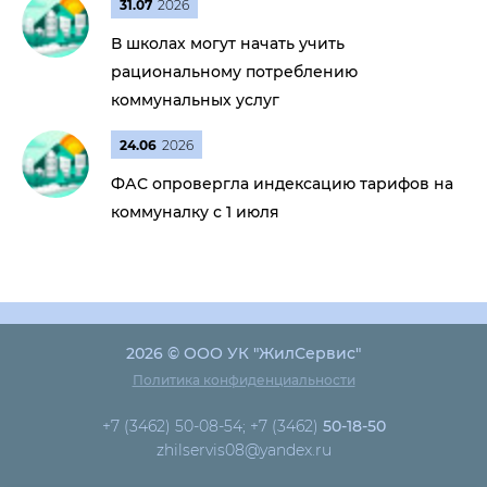
31.07
2026
В школах могут начать учить
рациональному потреблению
коммунальных услуг
24.06
2026
ФАС опровергла индексацию тарифов на
коммуналку с 1 июля
2026 © ООО УК "ЖилСервис"
Политика конфиденциальности
+7 (3462) 50-08-54; +7 (3462)
50-18-50
zhilservis08@yandex.ru