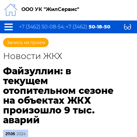
ООО УК "ЖилСервис"
+7 (3462) 50-08-54; +7 (3462)
50-18-50
Запись на прием
Новости ЖКХ
Файзуллин: в
текущем
отопительном сезоне
на объектах ЖКХ
произошло 9 тыс.
аварий
27.05
2024