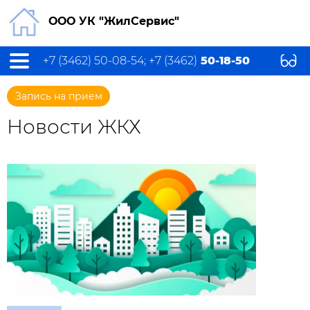
ООО УК "ЖилСервис"
+7 (3462) 50-08-54; +7 (3462)
50-18-50
Запись на прием
Новости ЖКХ