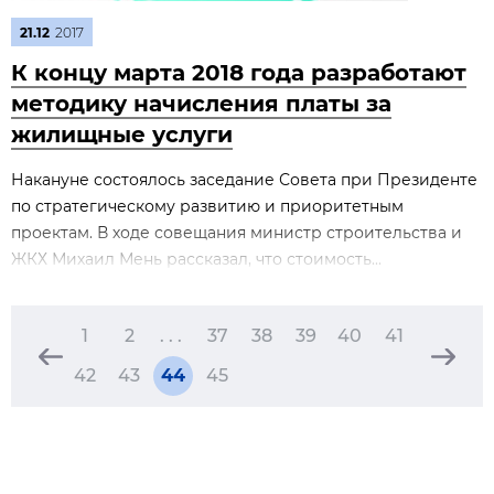
21.12
2017
К концу марта 2018 года разработают
методику начисления платы за
жилищные услуги
Накануне состоялось заседание Совета при Президенте
по стратегическому развитию и приоритетным
проектам. В ходе совещания министр строительства и
ЖКХ Михаил Мень рассказал, что стоимость...
1
2
. . .
37
38
39
40
41
42
43
44
45