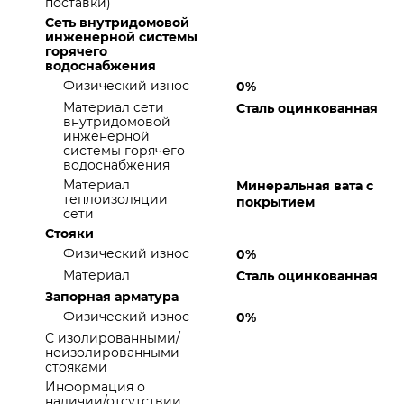
поставки)
Сеть внутридомовой
инженерной системы
горячего
водоснабжения
Физический износ
0%
Материал сети
Сталь оцинкованная
внутридомовой
инженерной
системы горячего
водоснабжения
Материал
Минеральная вата с
теплоизоляции
покрытием
сети
Стояки
Физический износ
0%
Материал
Сталь оцинкованная
Запорная арматура
Физический износ
0%
С изолированными/
неизолированными
стояками
Информация о
наличии/отсутствии