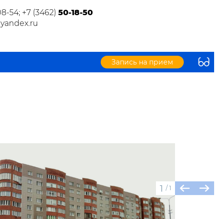
08-54; +7 (3462)
50-18-50
@yandex.ru
Запись на прием
1
/
1