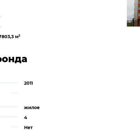
4
4
7803,3 м
²
фонда
2011
жилое
4
Нет