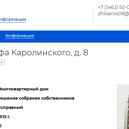
+7 (3462) 50-
zhilservis08
информации
Информация
фа Каролинского, д. 8
ме
Многоквартирный дом
ешение собрания собственников
Исправный
012 г.
0