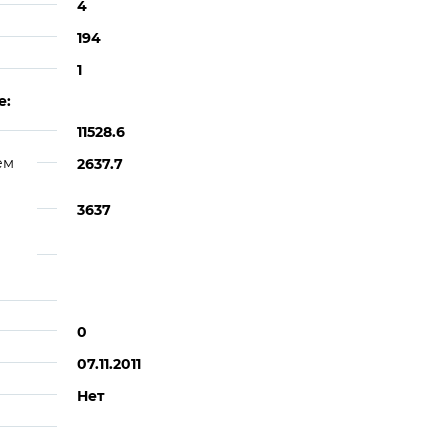
4
194
1
е:
11528.6
ем
2637.7
3637
0
07.11.2011
Нет