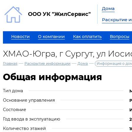
Дома
ООО УК "ЖилСервис"
Раскрытие 
Новости
О компании
Как оплатить
Вопросы
ХМАО-Югра, г Сургут, ул Иоси
—
—
—
Главная
Раскрытие информации
Дома
Информация о до
Общая информация
Тип дома
Основание управления
Р
Состояние
Год ввода в эксплуатацию
2
Количество этажей
1