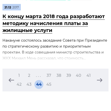
21.12
2017
К концу марта 2018 года разработают
методику начисления платы за
жилищные услуги
Накануне состоялось заседание Совета при Президенте
по стратегическому развитию и приоритетным
проектам. В ходе совещания министр строительства и
ЖКХ Михаил Мень рассказал, что стоимость...
1
2
. . .
37
38
39
40
41
42
43
44
45