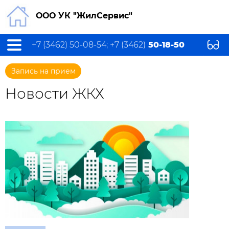
ООО УК "ЖилСервис"
+7 (3462) 50-08-54; +7 (3462)
50-18-50
Запись на прием
Новости ЖКХ